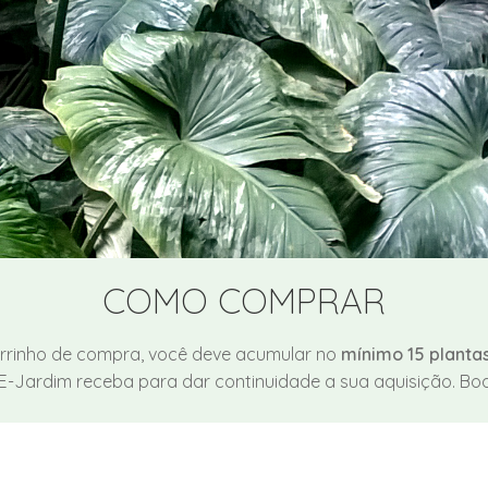
COMO COMPRAR
rrinho de compra, você deve acumular no
mínimo 15 planta
 E-Jardim receba para dar continuidade a sua aquisição. Bo