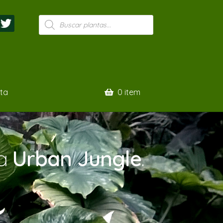
Pesquisar
produtos
ta
0 item
ua
Urban Jungle
.