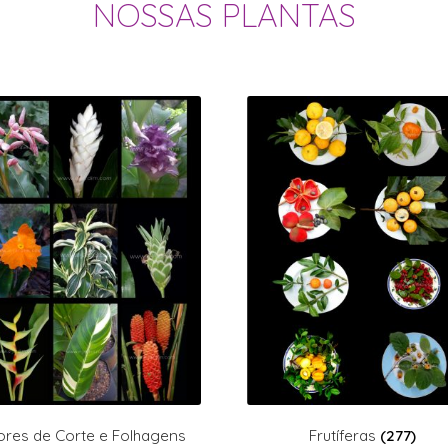
NOSSAS PLANTAS
ores de Corte e Folhagens
Frutíferas
(277)